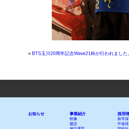
«
BTS玉川20周年記念Wave21杯が行われました
お知らせ
事業紹介
採用
映像
新卒採
建設
中途採
施設運営
契約社